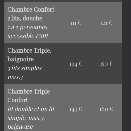
Chambre Confort
2 lits, douche
111 €
121 €
1 à 2 personnes,
accessible PMR
Chambre Triple,
baignoire
134 €
150 €
3 lits simples,
max.3
Chambre Triple
Confort
lit double et un lit
143 €
160 €
simple, max.3,
baignoire